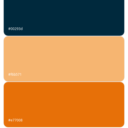
#00293d
#f6b571
#e77008