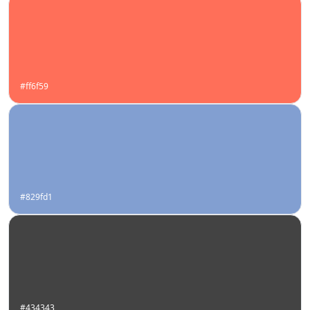
#ff6f59
#829fd1
#434343