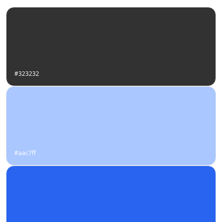
#323232
#aac7ff