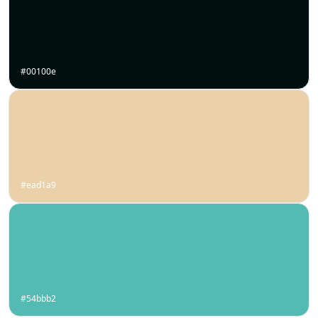
#00100e
#ead1a9
#54bbb2