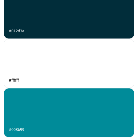
#012d3a
#ffffff
#008b99